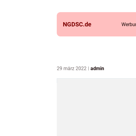
NGDSC.
de
Werbun
29 märz 2022
admin